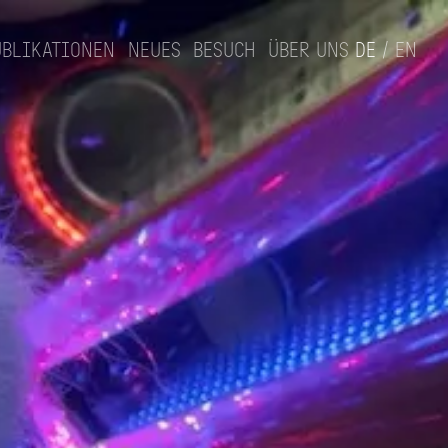
ublikationen
Neues
Besuch
Über uns
de
/
en