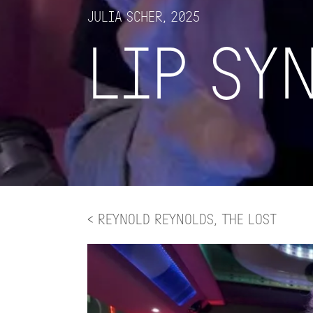
Julia Scher, 2025
Lip Sy
< Reynold Reynolds, The Lost