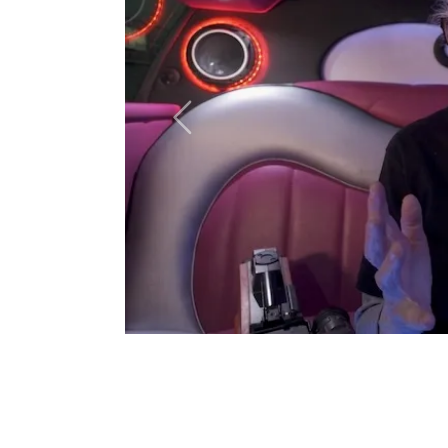
Julia Schers
Lip Sync
-Serie, die End
zentraler Bestandteil ihres künstler
eine spielerische Auseinandersetzung