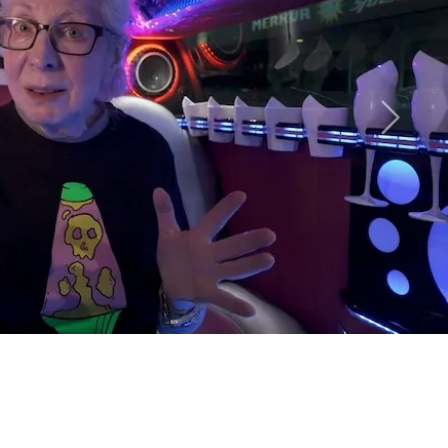
e der 1980er-Jahre ihren Anfang nahm, ist ein
ischen Schaffens. Diese Werkreihe geht weit über
 mit Popkultur hinaus und beleuchtet tiefgreifende