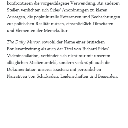
konfrontieren die vorgeschlagene Verwendung. An anderen
Stellen verdichten sich Sides' Anordnungen zu klaren
Aussagen, die popkulturelle Referenzen und Beobachtungen
zur politischen Realität nutzen, einschließlich Filmzitaten
und Elementen der Memekultur.
The Daily Mirror
, sowohl der Name einer britischen
Boulevardzeitung als auch der Titel von Richard Sides'
Videoinstallation, verbindet sich nicht nur mit unserem
alltäglichen Medienumfeld, sondern verknüpft auch die
Dokumentation unserer Existenz mit persönlichen
Narrativen von Schicksalen, Leidenschaften und Begierden.
Die grundlegende Struktur der Videoarbeit ist eine scheinbar
nicht enden wollende Abfolge von Straßenansichten, die wie
der Blick aus einem imaginären Fenster vorüberziehen, und
verschiedene Szenen miteinander verknüpfen, wie
schwelende Landschaftsaufnahmen und scheinbar ziellose
Tischgespräche, an denen die Betrachtenden unbemerkt
teilnehmen können. Richard Sides collagiert diese oft locker